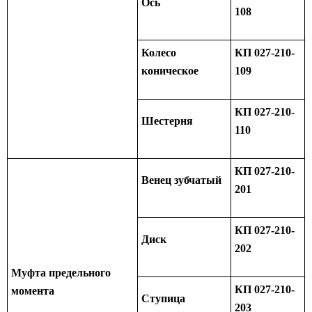
Ось
108
Колесо
КП 027-210-
коническое
109
КП 027-210-
Шестерня
110
КП 027-210-
Венец зубчатый
201
КП 027-210-
Диск
202
Муфта предельного
КП 027-210-
момента
Ступица
203